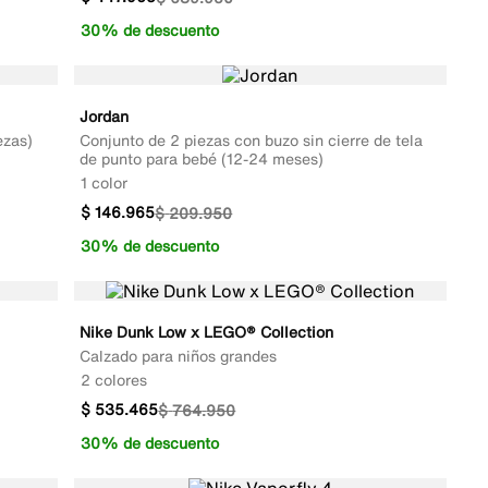
30% de descuento
Jordan
ezas)
Conjunto de 2 piezas con buzo sin cierre de tela
de punto para bebé (12-24 meses)
1 color
$
146
.
965
$
209
.
950
30% de descuento
Nike Dunk Low x LEGO® Collection
Calzado para niños grandes
2 colores
$
535
.
465
$
764
.
950
30% de descuento