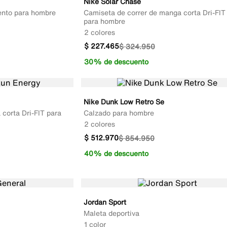
Nike Solar Chase
ento para hombre
Camiseta de correr de manga corta Dri-FI
para hombre
2 colores
$
227
.
465
$
324
.
950
30% de descuento
Nike Dunk Low Retro Se
corta Dri-FIT para
Calzado para hombre
2 colores
$
512
.
970
$
854
.
950
40% de descuento
Jordan Sport
Maleta deportiva
1 color