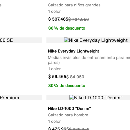
s
Calzado para niños grandes
1 color
$
507
.
465
$
724
.
950
30% de descuento
Nike Everyday Lightweight
Medias invisibles de entrenamiento para mu
pares)
1 color
$
59
.
465
$
84
.
950
30% de descuento
Nike LD-1000 "Denim"
Calzado para hombre
1 color
$
475
.
965
$
679
.
950