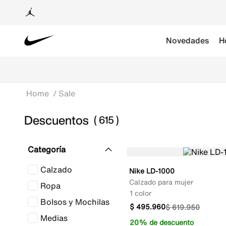
Novedades
H
Sale
Descuentos
615
Categoría
Calzado
Nike LD-1000
Calzado para mujer
Ropa
1 color
Bolsos y Mochilas
$
495
.
960
$
619
.
950
Medias
20% de descuento