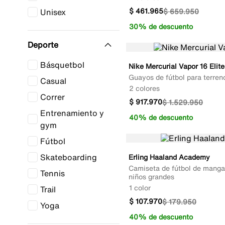
$
461
.
965
Unisex
$
659
.
950
30% de descuento
Deporte
Básquetbol
Nike Mercurial Vapor 16 Elite
Guayos de fútbol para terren
Casual
2 colores
Correr
$
917
.
970
$
1
.
529
.
950
Entrenamiento y
40% de descuento
gym
Fútbol
Skateboarding
Erling Haaland Academy
Camiseta de fútbol de manga 
Tennis
niños grandes
1 color
Trail
$
107
.
970
$
179
.
950
Yoga
40% de descuento