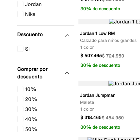
Jordan
30% de descuento
Nike
Jordan 1 Low RM
Calzado para niños grandes
1 color
$
507
.
465
$
724
.
950
30% de descuento
Comprar por
descuento
10%
Jordan Jumpman
20%
Maleta
30%
1 color
$
318
.
465
$
454
.
950
40%
30% de descuento
50%