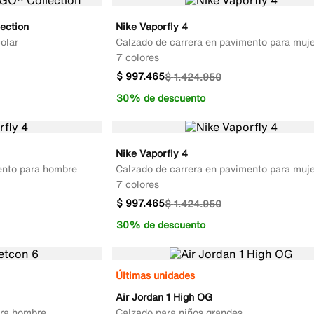
ection
Nike Vaporfly 4
olar
Calzado de carrera en pavimento para muje
7 colores
$
997
.
465
$
1
.
424
.
950
30% de descuento
Nike Vaporfly 4
ento para hombre
Calzado de carrera en pavimento para muje
7 colores
$
997
.
465
$
1
.
424
.
950
30% de descuento
Últimas unidades
Air Jordan 1 High OG
ara hombre
Calzado para niños grandes