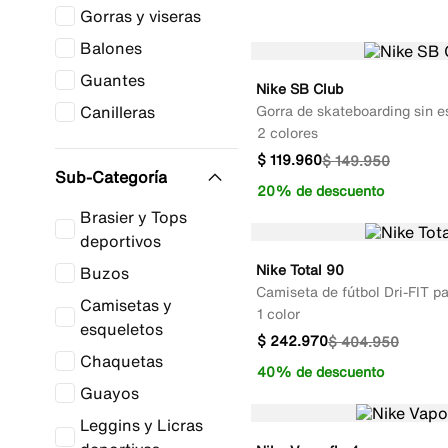
Gorras y viseras
Balones
Guantes
Nike SB Club
Canilleras
Gorra de skateboarding sin e
2 colores
$
119
.
960
$
149
.
950
Sub-Categoría
20% de descuento
Brasier y Tops
deportivos
Nike Total 90
Buzos
Camiseta de fútbol Dri-FIT p
Camisetas y
1 color
esqueletos
$
242
.
970
$
404
.
950
Chaquetas
40% de descuento
Guayos
Leggins y Licras