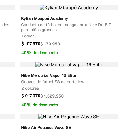
Kylian Mbappé Academy
andes
Camiseta de fútbol de manga corta Nike Dri-FIT
para niños grandes
1 color
$
107
.
970
$
179
.
950
40% de descuento
Nike Mercurial Vapor 16 Elite
Guayos de fútbol FG de corte low
2 colores
$
917
.
970
$
1
.
529
.
950
40% de descuento
Nike Air Pegasus Wave SE