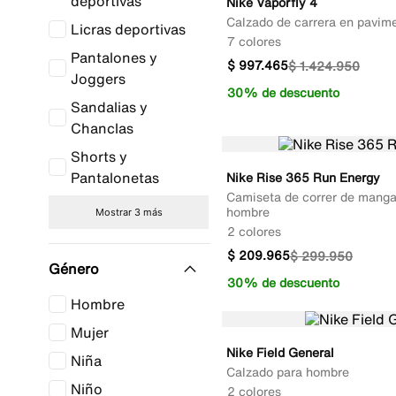
deportivas
Nike Vaporfly 4
Calzado de carrera en pavim
Licras deportivas
7 colores
Pantalones y
$
997
.
465
$
1
.
424
.
950
Joggers
30% de descuento
Sandalias y
Chanclas
Shorts y
Pantalonetas
Nike Rise 365 Run Energy
Camiseta de correr de manga 
hombre
Mostrar 3 más
2 colores
$
209
.
965
$
299
.
950
Género
30% de descuento
Hombre
Mujer
Nike Field General
Niña
Calzado para hombre
Niño
2 colores