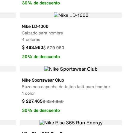
30% de descuento
Nike LD-1000
Calzado para hombre
4 colores
$
463
.
960
$
579
.
950
20% de descuento
Nike Sportswear Club
Buzo con capucha de tejido knit para hombre
1 color
$
227
.
465
$
324
.
950
30% de descuento