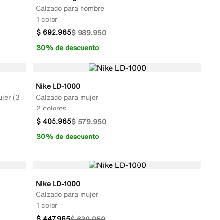
Calzado para hombre
1 color
$
692
.
965
$
989
.
950
30% de descuento
Nike LD-1000
jer (3
Calzado para mujer
2 colores
$
405
.
965
$
579
.
950
30% de descuento
Nike LD-1000
Calzado para mujer
1 color
$
447
.
965
$
639
.
950