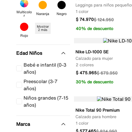
Leggings para niños pequeño
1 color
Multicolo
Naranja
Negro
R
$
74
.
970
$
124
.
950
Mostrar
40% de descuento
2 más
Rojo
Nike LD-1000 SE
Edad Niños
Calzado para mujer
Bebé e infantil (0-3
2 colores
años)
$
475
.
965
$
679
.
950
Preescolar (3-7
30% de descuento
años)
Niños grandes (7-15
años)
Nike Total 90 Premium
Calzado para hombre
1 color
Marca
$
577
.
465
$
824
.
950