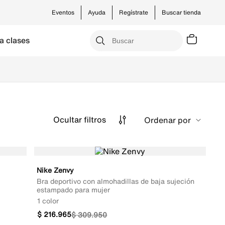
Eventos
Ayuda
Regístrate
Buscar tienda
a clases
Ocultar
filtros
Ordenar por
Nike Zenvy
Bra deportivo con almohadillas de baja sujeción
estampado para mujer
1 color
$
216
.
965
$
309
.
950