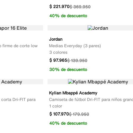
$
221
.
970
$
369
.
950
40% de descuento
Jordan
o firme de corte low
Medias Everyday (3 pares)
3 colores
$
97
.
965
$
139
.
950
30% de descuento
Kylian Mbappé Academy
corta Dri-FIT para
Camiseta de fútbol Dri-FIT para niños gran
1 color
$
107
.
970
$
179
.
950
40% de descuento