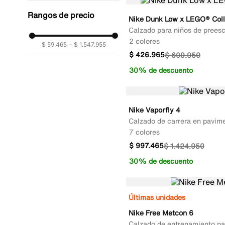
Rangos de precio
Nike Dunk Low x LEGO® Coll
Calzado para niños de preesc
2 colores
$ 59.465
–
$ 1.547.955
$
426
.
965
$
609
.
950
30% de descuento
Nike Vaporfly 4
Calzado de carrera en pavim
7 colores
$
997
.
465
$
1
.
424
.
950
30% de descuento
Últimas unidades
Nike Free Metcon 6
Calzado de entrenamiento p