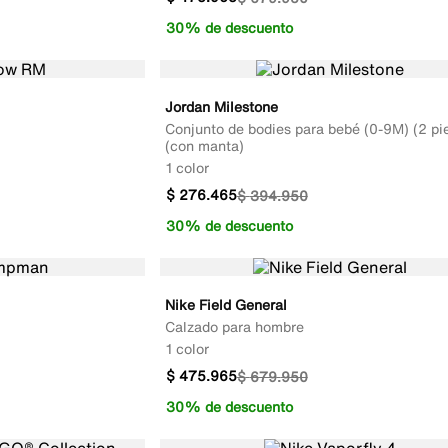
30% de descuento
Jordan Milestone
Conjunto de bodies para bebé (0-9M) (2 pi
(con manta)
1 color
$
276
.
465
$
394
.
950
30% de descuento
Nike Field General
Calzado para hombre
1 color
$
475
.
965
$
679
.
950
30% de descuento