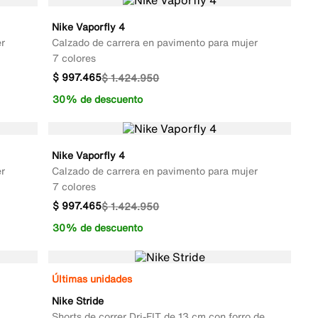
Nike Vaporfly 4
r
Calzado de carrera en pavimento para mujer
7 colores
$
997
.
465
$
1
.
424
.
950
30% de descuento
Nike Vaporfly 4
r
Calzado de carrera en pavimento para mujer
7 colores
$
997
.
465
$
1
.
424
.
950
30% de descuento
Últimas unidades
Nike Stride
Shorts de correr Dri-FIT de 13 cm con forro de