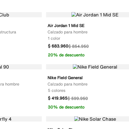
Air Jordan 1 Mid SE
structura
Calzado para hombre
1 color
$
683
.
960
$
854
.
950
20% de descuento
Nike Field General
ara hombre
Calzado para hombre
5 colores
$
419
.
965
$
599
.
950
30% de descuento