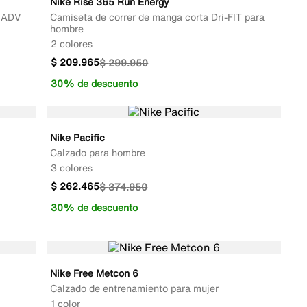
Nike Rise 365 Run Energy
T ADV
Camiseta de correr de manga corta Dri-FIT para
hombre
2 colores
$
209
.
965
$
299
.
950
30% de descuento
Nike Pacific
Calzado para hombre
3 colores
$
262
.
465
$
374
.
950
30% de descuento
Nike Free Metcon 6
Calzado de entrenamiento para mujer
1 color