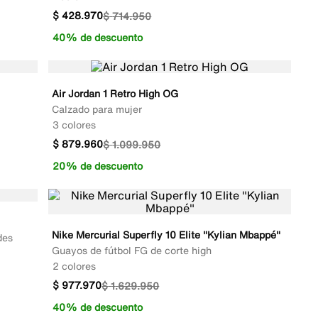
$
428
.
970
$
714
.
950
40% de descuento
Air Jordan 1 Retro High OG
Calzado para mujer
3 colores
$
879
.
960
$
1
.
099
.
950
20% de descuento
Nike Mercurial Superfly 10 Elite "Kylian Mbappé"
des
Guayos de fútbol FG de corte high
2 colores
$
977
.
970
$
1
.
629
.
950
40% de descuento