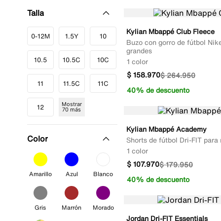
Talla
Kylian Mbappé Club Fleece
0-12M
1.5Y
10
Buzo con gorro de fútbol Nike
grandes
10.5
10.5C
10C
1 color
$
158
.
970
$
264
.
950
11
11.5C
11C
40% de descuento
Mostrar
12
70 más
Kylian Mbappé Academy
Color
Shorts de fútbol Dri-FIT para
1 color
$
107
.
970
$
179
.
950
Amarillo
Azul
Blanco
40% de descuento
Gris
Marrón
Morado
Jordan Dri-FIT Essentials