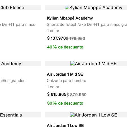
Kylian Mbappé Academy
 Dri-FIT para niños
Shorts de fútbol Nike Dri-FIT para niños gr
1 color
$
107
.
970
$
179
.
950
40% de descuento
Air Jordan 1 Mid SE
 niños grandes
Calzado para hombre
1 color
$
615
.
965
$
879
.
950
30% de descuento
Air Jordan 1 Low SE