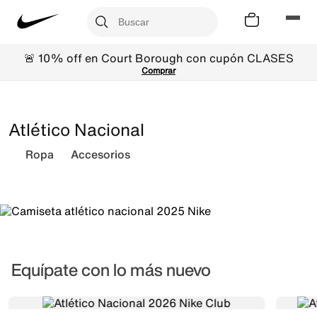
🚨 10% off en Court Borough con cupón CLASES
Comprar
JUNTOS LOGRAMOS
LO IMPROBABLE
Atlético Nacional
La colección 2026, ahora completa.
Ropa
Accesorios
Ver Colección
Equípate con lo más nuevo