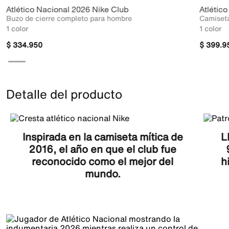
Atlético Nacional 2026 Nike Club
Atlétic
Buzo de cierre completo para hombre
Camiseta
1 color
1 color
$
334
.
950
$
399
.
9
Detalle del producto
Inspirada en la camiseta mítica de
L
2016, el año en que el club fue
reconocido como el mejor del
h
mundo.