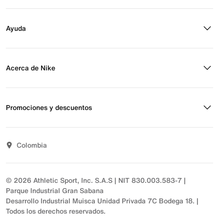
Calzado de básquetbol
Buscar tienda
Regístrate para recibir correos
Ayuda
Eventos Nike
Blog
Obtener ayuda
Preguntas frecuentes
Acerca de Nike
Estado de pedido
Envío y entrega
Acerca de Nike
Devoluciones
Noticias
Promociones y descuentos
Opciones de pago
Inversionistas
Comunicate con nosotros
Propósito
Descuentos
Sostenibilidad
Colombia
T&C actividades comerciales
Términos y condiciones
© 2026 Athletic Sport, Inc. S.A.S | NIT 830.003.583-7 |
Parque Industrial Gran Sabana
Desarrollo Industrial Muisca Unidad Privada 7C Bodega 18. |
Todos los derechos reservados.