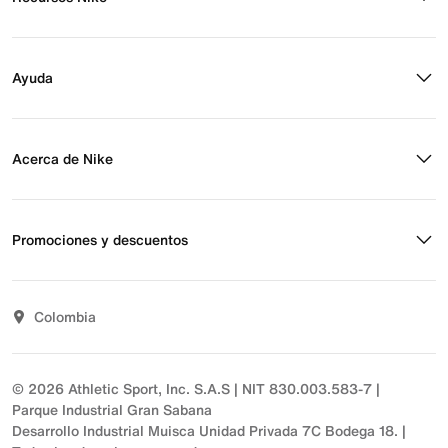
Buscar tienda
Regístrate para recibir correos
Ayuda
Eventos Nike
Blog
Obtener ayuda
Preguntas frecuentes
Acerca de Nike
Estado de pedido
Envío y entrega
Acerca de Nike
Devoluciones
Noticias
Promociones y descuentos
Opciones de pago
Inversionistas
Comunicate con nosotros
Propósito
Descuentos
Sostenibilidad
Colombia
T&C actividades comerciales
Términos y condiciones
© 2026 Athletic Sport, Inc. S.A.S | NIT 830.003.583-7 |
Parque Industrial Gran Sabana
Desarrollo Industrial Muisca Unidad Privada 7C Bodega 18. |