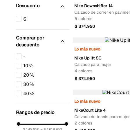
Nike Downshifter 14
Calzado de correr en pavime
5 colores
$
374
.
950
Comprar por
descuento
Lo más nuevo
-
Nike Uplift SC
Calzado para mujer
10%
4 colores
20%
$
374
.
950
30%
40%
Lo más nuevo
NikeCourt Lite 4
Rangos de precio
Calzado de tennis para mujer
2 colores
$ 149.950
–
$ 1.619.950