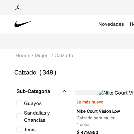
Novedades
H
Mujer
Calzado
Calzado
349
Sub-Categoría
Lo más nuevo
Guayos
Nike Court Vision Low
Sandalias y
Calzado para mujer
Chanclas
1 color
Tenis
$
479
.
950