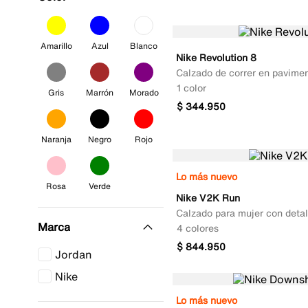
Amarillo
Azul
Blanco
Nike Revolution 8
Calzado de correr en pavime
1 color
Gris
Marrón
Morado
$
344
.
950
Naranja
Negro
Rojo
Lo más nuevo
Rosa
Verde
Nike V2K Run
Calzado para mujer con detal
Marca
4 colores
$
844
.
950
Jordan
Nike
Lo más nuevo