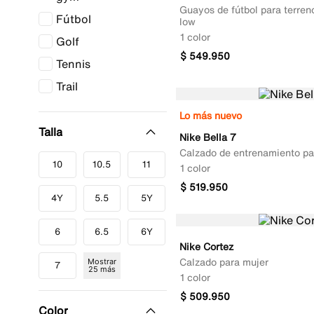
Guayos de fútbol para terren
Fútbol
low
1 color
Golf
$
549
.
950
Tennis
Trail
Lo más nuevo
Talla
Nike Bella 7
Calzado de entrenamiento pa
10
10.5
11
1 color
$
519
.
950
4Y
5.5
5Y
6
6.5
6Y
Nike Cortez
Calzado para mujer
Mostrar
7
25 más
1 color
$
509
.
950
Color