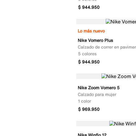
$
944
.
950
Lo más nuevo
Nike Vomero Plus
Calzado de correr en pavime
5 colores
$
944
.
950
Nike Zoom Vomero 5
Calzado para mujer
1 color
$
969
.
950
Nike Winflo 12