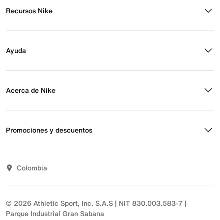
Recursos Nike
Buscar tienda
Regístrate para recibir correos
Ayuda
Eventos Nike
Blog
Obtener ayuda
Preguntas frecuentes
Acerca de Nike
Estado de pedido
Envío y entrega
Acerca de Nike
Devoluciones
Noticias
Promociones y descuentos
Opciones de pago
Inversionistas
Comunicate con nosotros
Propósito
Descuentos
Sostenibilidad
Colombia
T&C actividades comerciales
Términos y condiciones
© 2026 Athletic Sport, Inc. S.A.S | NIT 830.003.583-7 |
Parque Industrial Gran Sabana