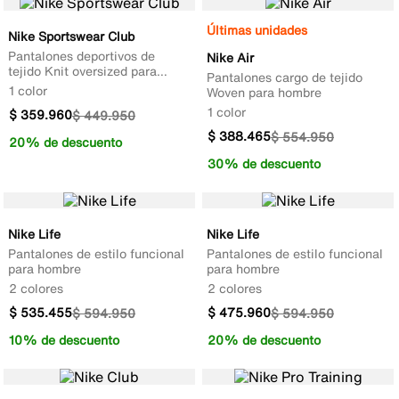
Últimas unidades
Nike Sportswear Club
Pantalones deportivos de
Nike Air
tejido Knit oversized para
Pantalones cargo de tejido
hombre
1 color
Woven para hombre
1 color
$
359
.
960
$
449
.
950
$
388
.
465
$
554
.
950
20% de descuento
30% de descuento
Nike Life
Nike Life
Pantalones de estilo funcional
Pantalones de estilo funcional
para hombre
para hombre
2 colores
2 colores
$
535
.
455
$
475
.
960
$
594
.
950
$
594
.
950
10% de descuento
20% de descuento