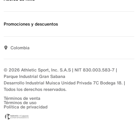
Estado de pedido
Envío y entrega
Acerca de Nike
Devoluciones
Noticias
Promociones y descuentos
Opciones de pago
Inversionistas
Comunicate con nosotros
Propósito
Descuentos
Sostenibilidad
Colombia
T&C actividades comerciales
Términos y condiciones
© 2026 Athletic Sport, Inc. S.A.S | NIT 830.003.583-7 |
Parque Industrial Gran Sabana
Desarrollo Industrial Muisca Unidad Privada 7C Bodega 18. |
Todos los derechos reservados.
Términos de venta
Términos de uso
Política de privacidad