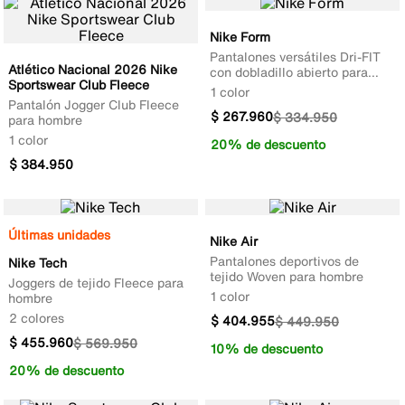
Nike Form
Pantalones versátiles Dri-FIT
Atlético Nacional 2026 Nike
con dobladillo abierto para
Sportswear Club Fleece
hombre
1 color
Pantalón Jogger Club Fleece
$
267
.
960
$
334
.
950
para hombre
1 color
20% de descuento
$
384
.
950
Últimas unidades
Nike Air
Pantalones deportivos de
Nike Tech
tejido Woven para hombre
Joggers de tejido Fleece para
1 color
hombre
2 colores
$
404
.
955
$
449
.
950
$
455
.
960
$
569
.
950
10% de descuento
20% de descuento