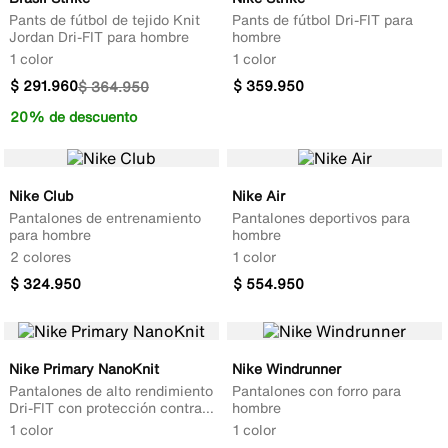
Pants de fútbol de tejido Knit
Pants de fútbol Dri-FIT para
Jordan Dri-FIT para hombre
hombre
1 color
1 color
$
291
.
960
$
359
.
950
$
364
.
950
20% de descuento
Nike Club
Nike Air
Pantalones de entrenamiento
Pantalones deportivos para
para hombre
hombre
2 colores
1 color
$
324
.
950
$
554
.
950
Nike Primary NanoKnit
Nike Windrunner
Pantalones de alto rendimiento
Pantalones con forro para
Dri-FIT con protección contra
hombre
los rayos UV para hombre
1 color
1 color