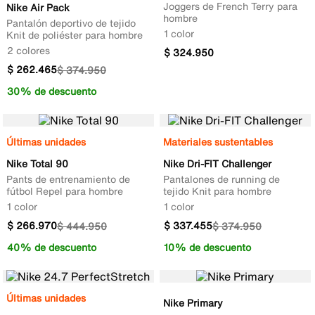
Joggers de French Terry para
Nike Air Pack
hombre
Pantalón deportivo de tejido
1 color
Knit de poliéster para hombre
2 colores
$
324
.
950
$
262
.
465
$
374
.
950
30% de descuento
Últimas unidades
Materiales sustentables
Nike Total 90
Nike Dri-FIT Challenger
Pants de entrenamiento de
Pantalones de running de
fútbol Repel para hombre
tejido Knit para hombre
1 color
1 color
$
266
.
970
$
337
.
455
$
444
.
950
$
374
.
950
40% de descuento
10% de descuento
Últimas unidades
Nike Primary