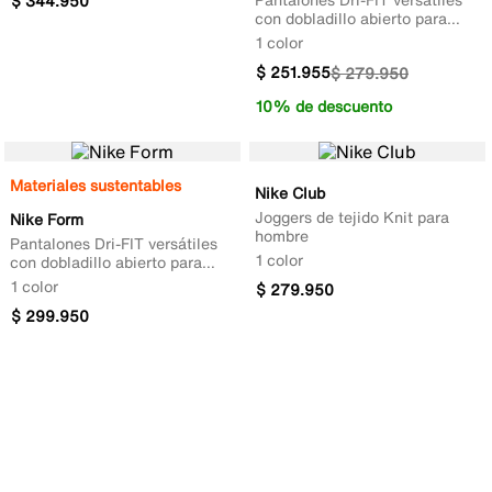
$
344
.
950
con dobladillo abierto para
hombre
1 color
$
251
.
955
$
279
.
950
10% de descuento
Materiales sustentables
Nike Club
Joggers de tejido Knit para
Nike Form
hombre
Pantalones Dri-FIT versátiles
1 color
con dobladillo abierto para
hombre
1 color
$
279
.
950
$
299
.
950