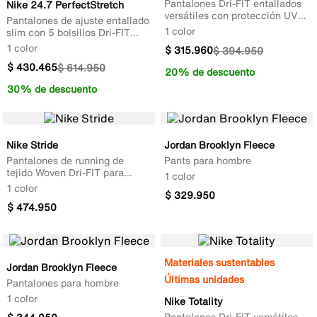
Pantalones Dri-FIT entallados
Nike 24.7 PerfectStretch
versátiles con protección UV
Pantalones de ajuste entallado
para hombre
1 color
slim con 5 bolsillos Dri-FIT
para hombre
1 color
$
315
.
960
$
394
.
950
$
430
.
465
$
614
.
950
20% de descuento
30% de descuento
Nike Stride
Jordan Brooklyn Fleece
Pantalones de running de
Pants para hombre
tejido Woven Dri-FIT para
1 color
hombre
1 color
$
329
.
950
$
474
.
950
Materiales sustentables
Jordan Brooklyn Fleece
Últimas unidades
Pantalones para hombre
1 color
Nike Totality
Pantalones Dri-FIT versátiles