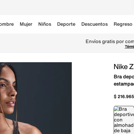
ombre
Mujer
Niños
Deporte
Descuentos
Regreso 
Envíos gratis por compras superiores a $299.900 🚚
Términos y Condiciones
Nike 
Bra depo
estampad
$
216
.
965