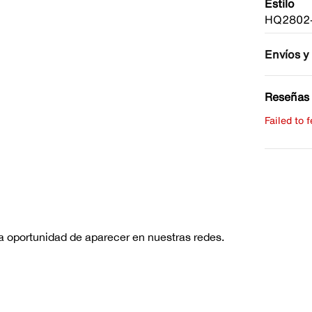
Estilo
HQ2802
Envíos y
Reseñas 
Failed to 
Escribe 
No hay re