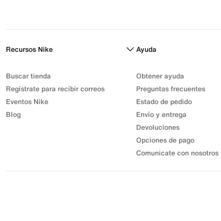
Recursos Nike
Ayuda
Buscar tienda
Obtener ayuda
Regístrate para recibir correos
Preguntas frecuentes
Eventos Nike
Estado de pedido
Blog
Envío y entrega
Devoluciones
Opciones de pago
Comunicate con nosotros
© 2026 Athletic Sport, Inc. S.A.S | NIT 830.003.583-7 | Parque
Industrial Gran Sabana
Desarrollo Industrial Muisca Unidad Privada 7C Bodega 18. |
Todos los derechos reservados.