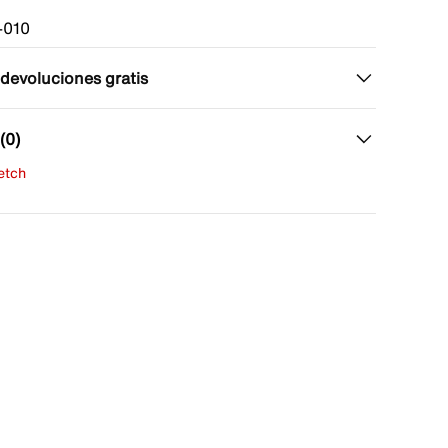
-010
 devoluciones gratis
(0)
fetch
una evaluación
señas aún.