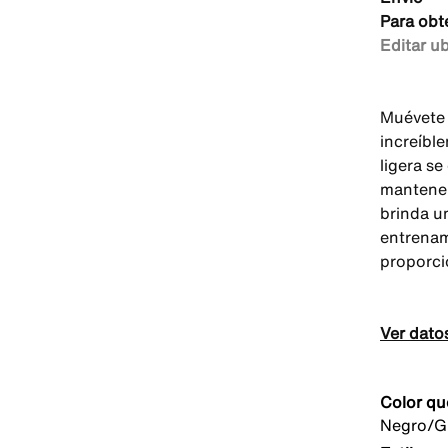
Para obt
Editar u
Muévete 
increíbl
ligera se
mantener
brinda u
entrenam
proporci
Ver dato
Color qu
Negro/Gr