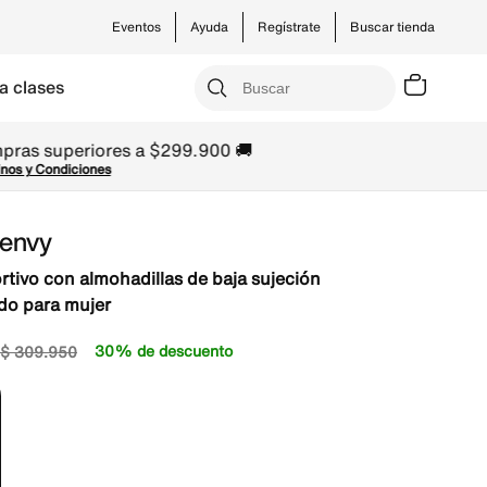
Eventos
Ayuda
Regístrate
Buscar tienda
a clases
Zenvy
rtivo con almohadillas de baja sujeción
o para mujer
30% de descuento
$
309
.
950