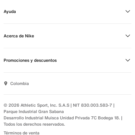
Buscar tienda
Regístrate para recibir correos
Ayuda
Eventos Nike
Blog
Obtener ayuda
Preguntas frecuentes
Acerca de Nike
Estado de pedido
Envío y entrega
Acerca de Nike
Devoluciones
Noticias
Promociones y descuentos
Opciones de pago
Inversionistas
Comunicate con nosotros
Propósito
Descuentos
Sostenibilidad
Colombia
T&C actividades comerciales
Términos y condiciones
© 2026 Athletic Sport, Inc. S.A.S | NIT 830.003.583-7 |
Parque Industrial Gran Sabana
Desarrollo Industrial Muisca Unidad Privada 7C Bodega 18. |
Todos los derechos reservados.
Términos de venta