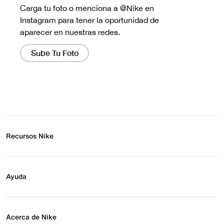
Recursos Nike
Buscar tienda
Regístrate para recibir correos
Ayuda
Eventos Nike
Blog
Obtener ayuda
Preguntas frecuentes
Acerca de Nike