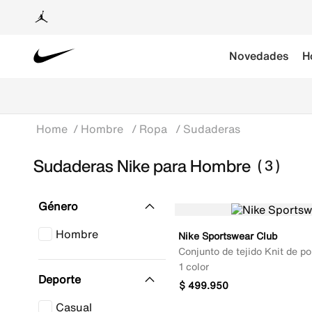
Novedades
H
Hombre
Ropa
Sudaderas
Sudaderas Nike para Hombre
3
Género
Hombre
Nike Sportswear Club
Conjunto de tejido Knit de p
1 color
Deporte
$
499
.
950
Casual