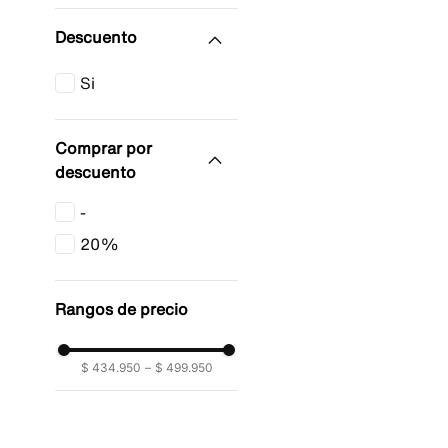
Comprar por
descuento
-
20%
Rangos de precio
$ 434.950
–
$ 499.950