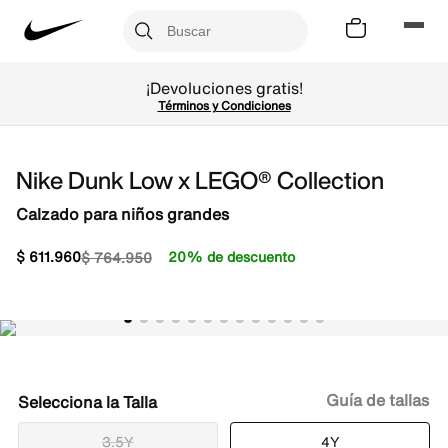
¡Devoluciones gratis!
Términos y Condiciones
Nike Dunk Low x LEGO® Collection
Calzado para niños grandes
$
611
.
960
20% de descuento
$
764
.
950
Guía de tallas
Talla
3.5Y
4Y