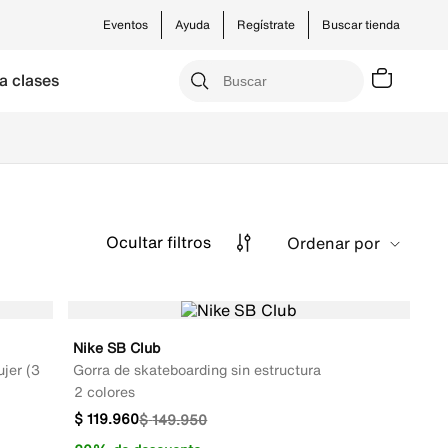
Eventos
Ayuda
Regístrate
Buscar tienda
a clases
Ocultar
filtros
Ordenar por
Nike SB Club
jer (3
Gorra de skateboarding sin estructura
2 colores
$
119
.
960
$
149
.
950