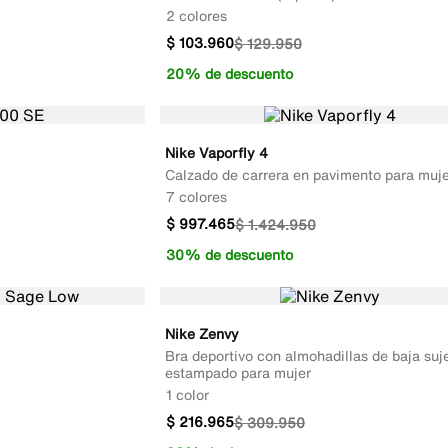
2 colores
$
103
.
960
$
129
.
950
20% de descuento
Nike Vaporfly 4
Calzado de carrera en pavimento para muje
7 colores
$
997
.
465
$
1
.
424
.
950
30% de descuento
Nike Zenvy
Bra deportivo con almohadillas de baja suj
estampado para mujer
1 color
$
216
.
965
$
309
.
950