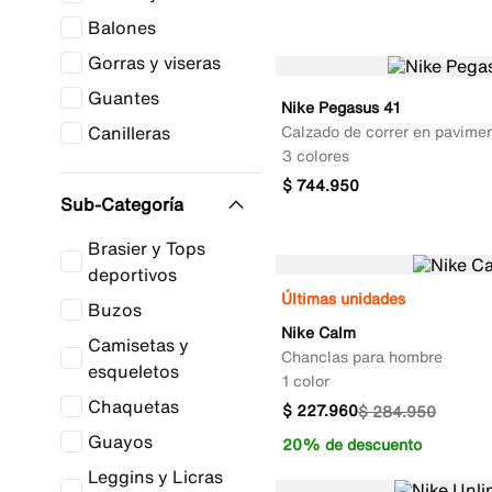
Balones
Gorras y viseras
Guantes
Nike Pegasus 41
Canilleras
Calzado de correr en pavime
3 colores
$
744
.
950
Sub-Categoría
Brasier y Tops
deportivos
Últimas unidades
Buzos
Nike Calm
Camisetas y
Chanclas para hombre
esqueletos
1 color
Chaquetas
$
227
.
960
$
284
.
950
Guayos
20% de descuento
Leggins y Licras