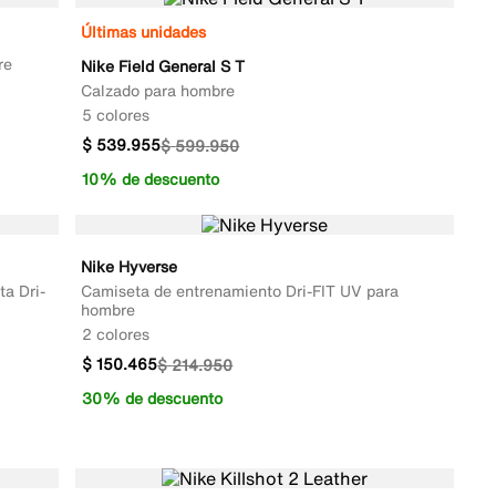
Últimas unidades
re
Nike Field General S T
Calzado para hombre
5 colores
$
539
.
955
$
599
.
950
10% de descuento
Nike Hyverse
ta Dri-
Camiseta de entrenamiento Dri-FIT UV para
hombre
2 colores
$
150
.
465
$
214
.
950
30% de descuento