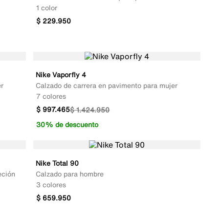
1 color
$
229
.
950
Nike Vaporfly 4
r
Calzado de carrera en pavimento para mujer
7 colores
$
997
.
465
$
1
.
424
.
950
30% de descuento
Nike Total 90
eción
Calzado para hombre
3 colores
$
659
.
950