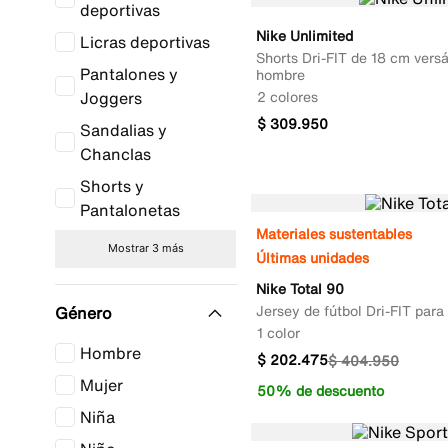
deportivas
Nike Unlimited
Licras deportivas
Shorts Dri-FIT de 18 cm versát
Pantalones y
hombre
Joggers
2 colores
$
309
.
950
Sandalias y
Chanclas
Shorts y
Pantalonetas
Materiales sustentables
Mostrar 3 más
Últimas unidades
Nike Total 90
Jersey de fútbol Dri-FIT par
Género
1 color
Hombre
$
202
.
475
$
404
.
950
Mujer
50% de descuento
Niña