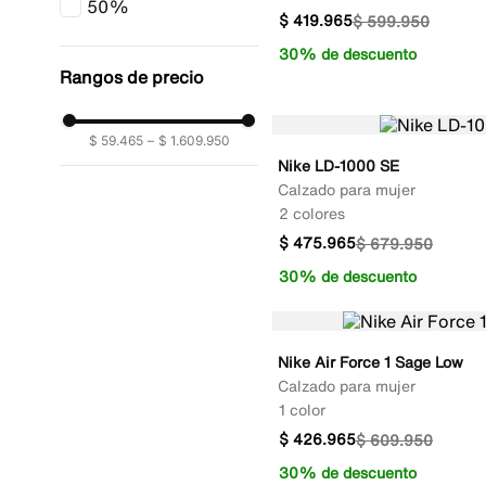
50%
$
419
.
965
$
599
.
950
30% de descuento
Rangos de precio
$ 59.465
–
$ 1.609.950
Nike LD-1000 SE
Calzado para mujer
2 colores
$
475
.
965
$
679
.
950
30% de descuento
Nike Air Force 1 Sage Low
Calzado para mujer
1 color
$
426
.
965
$
609
.
950
30% de descuento