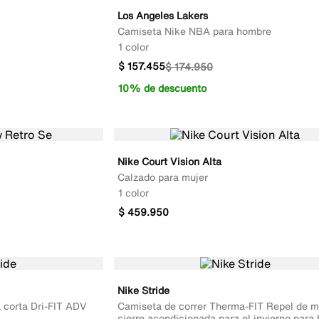
Los Angeles Lakers
Camiseta Nike NBA para hombre
1 color
$
157
.
455
$
174
.
950
10% de descuento
Nike Court Vision Alta
Calzado para mujer
1 color
$
459
.
950
Nike Stride
 corta Dri-FIT ADV
Camiseta de correr Therma-FIT Repel de m
cierre acondicionada para el invierno para