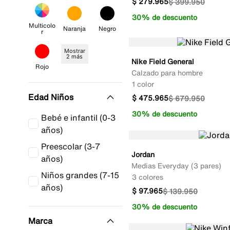
$
279
.
965
$
399
.
950
30% de descuento
Multicolo
Naranja
Negro
R
Mostrar
2 más
Nike Field General
Rojo
Calzado para hombre
1 color
Edad Niños
$
475
.
965
$
679
.
950
30% de descuento
Bebé e infantil (0-3
años)
Preescolar (3-7
Jordan
años)
Medias Everyday (3 pares)
Niños grandes (7-15
3 colores
años)
$
97
.
965
$
139
.
950
30% de descuento
Marca