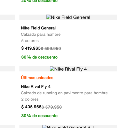
20% de descuento
Nike Field General
Calzado para hombre
5 colores
$
419
.
965
$
599
.
950
30% de descuento
Últimas unidades
Nike Rival Fly 4
Calzado de running en pavimento para hombre
2 colores
$
405
.
965
$
579
.
950
30% de descuento