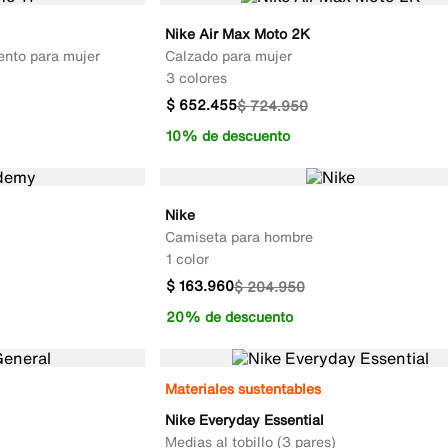
Nike Air Max Moto 2K
ento para mujer
Calzado para mujer
3 colores
$
652
.
455
$
724
.
950
10% de descuento
Nike
Camiseta para hombre
1 color
$
163
.
960
$
204
.
950
20% de descuento
Materiales sustentables
Nike Everyday Essential
Medias al tobillo (3 pares)