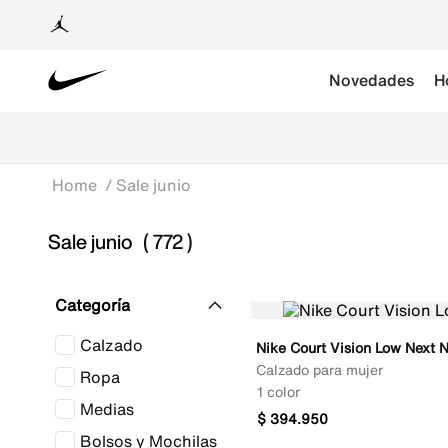
Novedades
H
Sale junio
Sale junio
772
Categoría
Calzado
Nike Court Vision Low Next 
Calzado para mujer
Ropa
1 color
Medias
$
394
.
950
Bolsos y Mochilas