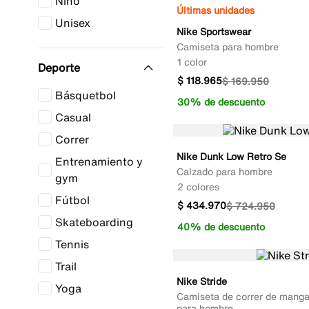
Niño
Últimas unidades
Unisex
Nike Sportswear
Camiseta para hombre
1 color
Deporte
$
118
.
965
$
169
.
950
Básquetbol
30% de descuento
Casual
Correr
Nike Dunk Low Retro Se
Entrenamiento y
Calzado para hombre
gym
2 colores
Fútbol
$
434
.
970
$
724
.
950
Skateboarding
40% de descuento
Tennis
Trail
Nike Stride
Yoga
Camiseta de correr de manga
para hombre