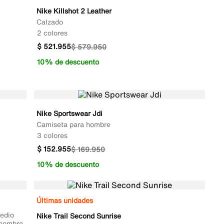
Nike Killshot 2 Leather
Calzado
2 colores
$
521
.
955
$
579
.
950
10% de descuento
Nike Sportswear Jdi
Camiseta para hombre
3 colores
$
152
.
955
$
169
.
950
10% de descuento
Últimas unidades
edio
Nike Trail Second Sunrise
 hombre