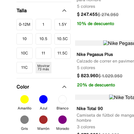
5 colores
Talla
$
247
.
455
$
274
.
950
10% de descuento
0-12M
1
1.5Y
10
10.5
10.5C
10C
11
11.5C
Nike Pegasus Plus
Calzado de correr en pavime
Mostrar
5 colores
11C
73 más
$
823
.
960
$
1
.
029
.
950
20% de descuento
Color
Nike Total 90
Amarillo
Azul
Blanco
Camiseta de fútbol de manga 
hombre
3 colores
Gris
Marrón
Morado