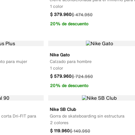
1 color
$
379
.
960
$
474
.
950
20% de descuento
Nike Gato
nto para mujer
Calzado para hombre
1 color
$
579
.
960
$
724
.
950
20% de descuento
Nike SB Club
corta Dri-FIT para
Gorra de skateboarding sin estructura
2 colores
$
119
.
960
$
149
.
950