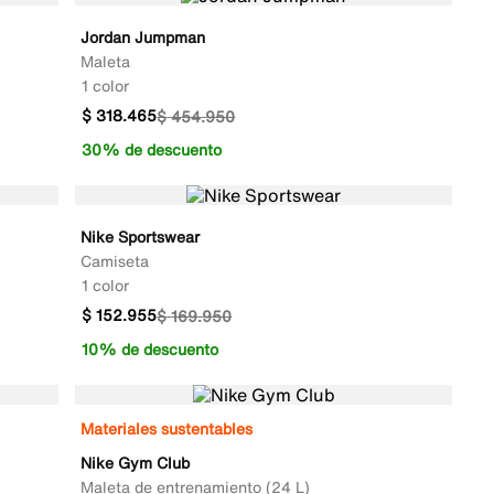
Jordan Jumpman
Maleta
1 color
$
318
.
465
$
454
.
950
30% de descuento
Nike Sportswear
Camiseta
1 color
$
152
.
955
$
169
.
950
10% de descuento
Materiales sustentables
Nike Gym Club
Maleta de entrenamiento (24 L)