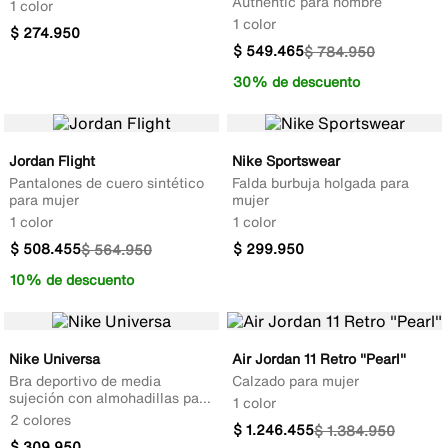
Authentic para hombre
1 color
1 color
$
274
.
950
$
549
.
465
$
784
.
950
30% de descuento
Jordan Flight
Nike Sportswear
Pantalones de cuero sintético
Falda burbuja holgada para
para mujer
mujer
1 color
1 color
$
508
.
455
$
299
.
950
$
564
.
950
10% de descuento
Nike Universa
Air Jordan 11 Retro "Pearl"
Bra deportivo de media
Calzado para mujer
sujeción con almohadillas para
1 color
mujer
2 colores
$
1
.
246
.
455
$
1
.
384
.
950
$
309
.
950