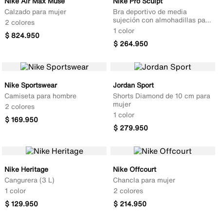
Nike Air Max Muse
Nike Pro Sculpt
Calzado para mujer
Bra deportivo de media
sujeción con almohadillas para
2 colores
mujer
1 color
$
824
.
950
$
264
.
950
Nike Sportswear
Jordan Sport
Camiseta para hombre
Shorts Diamond de 10 cm para
mujer
2 colores
1 color
$
169
.
950
$
279
.
950
Nike Heritage
Nike Offcourt
Cangurera (3 L)
Chancla para mujer
1 color
2 colores
$
129
.
950
$
214
.
950