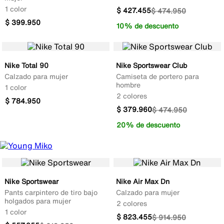
1 color
$
427
.
455
$
474
.
950
$
399
.
950
10% de descuento
Nike Total 90
Nike Sportswear Club
Calzado para mujer
Camiseta de portero para
hombre
1 color
2 colores
$
784
.
950
$
379
.
960
$
474
.
950
20% de descuento
Nike Sportswear
Nike Air Max Dn
Pants carpintero de tiro bajo
Calzado para mujer
holgados para mujer
2 colores
1 color
$
823
.
455
$
914
.
950