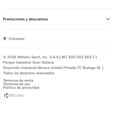
Estado de pedido
Envío y entrega
Acerca de Nike
Devoluciones
Noticias
Promociones y descuentos
Opciones de pago
Inversionistas
Comunicate con nosotros
Propósito
Descuentos
Sostenibilidad
Colombia
T&C actividades comerciales
Términos y condiciones
© 2026 Athletic Sport, Inc. S.A.S | NIT 830.003.583-7 |
Parque Industrial Gran Sabana
Desarrollo Industrial Muisca Unidad Privada 7C Bodega 18. |
Todos los derechos reservados.
Términos de venta
Términos de uso
Política de privacidad