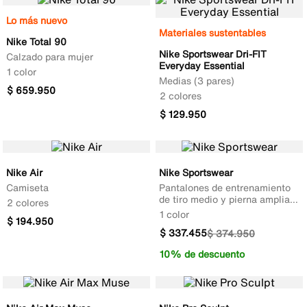
Lo más nuevo
Materiales sustentables
Nike Total 90
Nike Sportswear Dri-FIT
Calzado para mujer
Everyday Essential
1 color
Medias (3 pares)
$
659
.
950
2 colores
$
129
.
950
Nike Air
Nike Sportswear
Camiseta
Pantalones de entrenamiento
de tiro medio y pierna amplia
2 colores
para mujer
1 color
$
194
.
950
$
337
.
455
$
374
.
950
10% de descuento