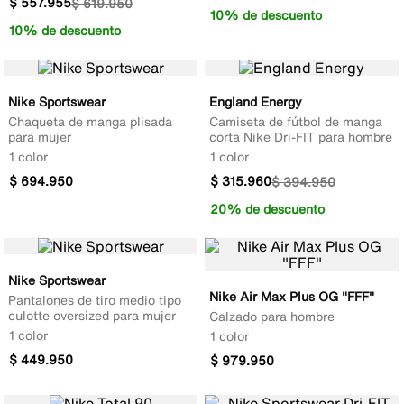
$
557
.
955
$
619
.
950
10% de descuento
10% de descuento
Nike Sportswear
England Energy
Chaqueta de manga plisada
Camiseta de fútbol de manga
para mujer
corta Nike Dri-FIT para hombre
1 color
1 color
$
694
.
950
$
315
.
960
$
394
.
950
20% de descuento
Nike Sportswear
Nike Air Max Plus OG "FFF"
Pantalones de tiro medio tipo
culotte oversized para mujer
Calzado para hombre
1 color
1 color
$
449
.
950
$
979
.
950