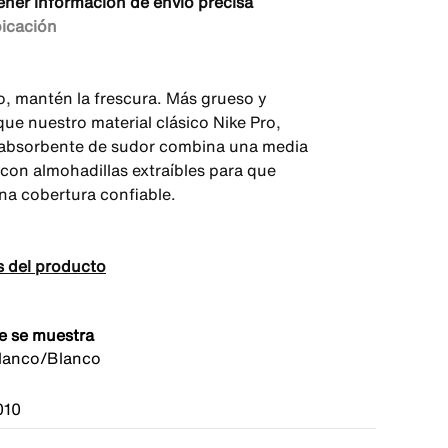
ener información de envío precisa
bicación
o, mantén la frescura. Más grueso y
que nuestro material clásico Nike Pro,
 absorbente de sudor combina una media
 con almohadillas extraíbles para que
na cobertura confiable.
s del producto
e se muestra
lanco/Blanco
010