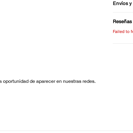
Envíos y
Reseñas 
Failed to 
Escribe 
No hay re