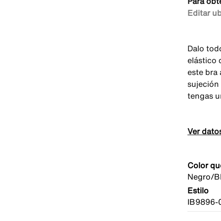
Para obt
Editar u
Dalo tod
elástico 
este bra
sujeción
tengas u
Ver dato
Color qu
Negro/B
Estilo
IB9896-