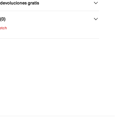
 devoluciones gratis
(0)
fetch
una evaluación
señas aún.