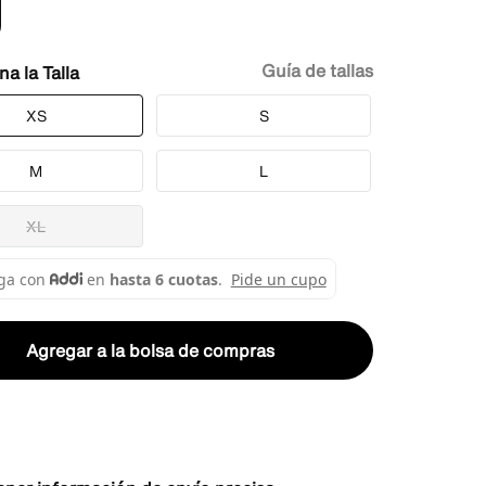
Guía de tallas
Talla
XS
S
M
L
XL
Agregar a la bolsa de compras