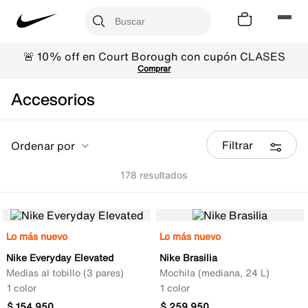
🚨 10% off en Court Borough con cupón CLASES
Comprar
Accesorios
Filtrar
Ordenar por
178
Lo más nuevo
Lo más nuevo
Nike Everyday Elevated
Nike Brasilia
Medias al tobillo (3 pares)
Mochila (mediana, 24 L)
1 color
1 color
$
154
.
950
$
259
.
950