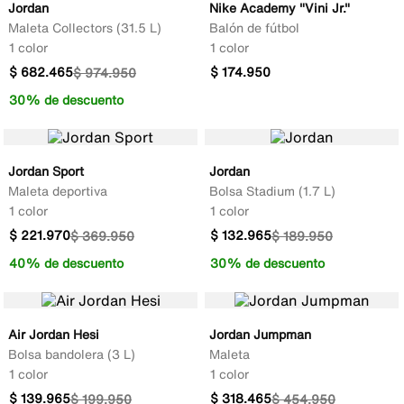
Jordan
Nike Academy "Vini Jr."
Maleta Collectors (31.5 L)
Balón de fútbol
1 color
1 color
$
682
.
465
$
174
.
950
$
974
.
950
30% de descuento
Jordan Sport
Jordan
Maleta deportiva
Bolsa Stadium (1.7 L)
1 color
1 color
$
221
.
970
$
132
.
965
$
369
.
950
$
189
.
950
40% de descuento
30% de descuento
Air Jordan Hesi
Jordan Jumpman
Bolsa bandolera (3 L)
Maleta
1 color
1 color
$
139
.
965
$
318
.
465
$
199
.
950
$
454
.
950