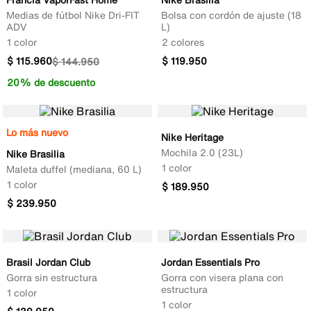
Medias de fútbol Nike Dri-FIT
Bolsa con cordón de ajuste (18
ADV
L)
1 color
2 colores
$
115
.
960
$
119
.
950
$
144
.
950
20% de descuento
Lo más nuevo
Nike Heritage
Mochila 2.0 (23L)
Nike Brasilia
1 color
Maleta duffel (mediana, 60 L)
1 color
$
189
.
950
$
239
.
950
Brasil Jordan Club
Jordan Essentials Pro
Gorra sin estructura
Gorra con visera plana con
estructura
1 color
1 color