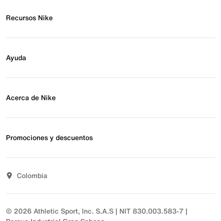
Sudaderas
Calzado casual
Recursos Nike
Calzado de básquetbol
Buscar tienda
Regístrate para recibir correos
Ayuda
Eventos Nike
Blog
Obtener ayuda
Preguntas frecuentes
Acerca de Nike
Estado de pedido
Envío y entrega
Acerca de Nike
Devoluciones
Noticias
Promociones y descuentos
Opciones de pago
Inversionistas
Comunicate con nosotros
Propósito
Descuentos
Sostenibilidad
Colombia
T&C actividades comerciales
Términos y condiciones
© 2026 Athletic Sport, Inc. S.A.S | NIT 830.003.583-7 |