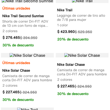
Últimas unidades
Nike Trail
Leggings de correr de tiro alto
Nike Trail Second Sunrise
de 7/8 para mujer
Shorts de correr Dri-FIT ADV
1 color
de 13 cm con forro de ropa
interior para hombre
2 colores
$
423
.
960
$
529
.
950
$
276
.
465
$
394
.
950
20% de descuento
30% de descuento
Últimas unidades
Nike Solar Chase
Camiseta de correr de manga
Nike Solar Chase
corta Dri-FIT ADV para hombre
Camiseta de correr de manga
2 colores
corta Dri-FIT ADV para hombre
2 colores
$
227
.
465
$
324
.
950
$
227
.
465
$
324
.
950
30% de descuento
30% de descuento