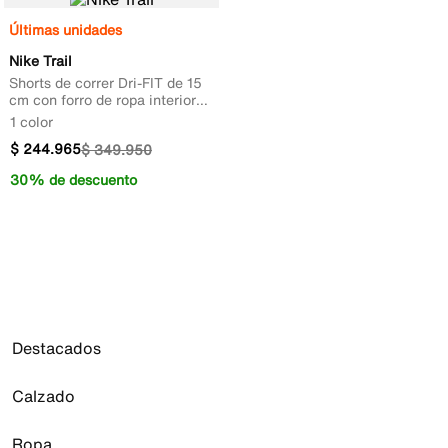
Últimas unidades
Nike Trail
Shorts de correr Dri-FIT de 15
cm con forro de ropa interior
para hombre
1 color
$
244
.
965
$
349
.
950
30% de descuento
Destacados
Calzado
Air Max 270
Jordan 1
Ropa
Todo el calzado