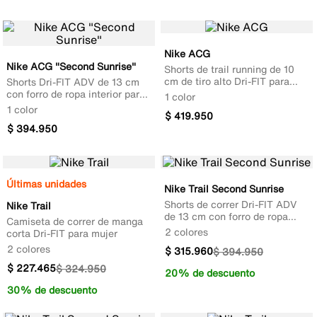
Nike ACG
Nike ACG "Second Sunrise"
Shorts de trail running de 10
cm de tiro alto Dri-FIT para
Shorts Dri-FIT ADV de 13 cm
mujer
con forro de ropa interior para
1 color
hombre
1 color
$
419
.
950
$
394
.
950
Últimas unidades
Nike Trail Second Sunrise
Shorts de correr Dri-FIT ADV
Nike Trail
de 13 cm con forro de ropa
Camiseta de correr de manga
interior para hombre
2 colores
corta Dri-FIT para mujer
2 colores
$
315
.
960
$
394
.
950
$
227
.
465
$
324
.
950
20% de descuento
30% de descuento