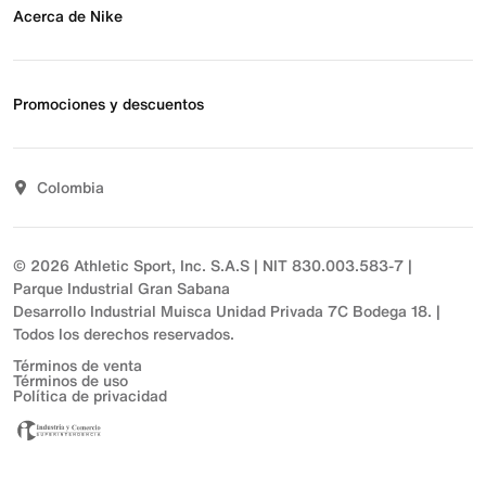
Preguntas frecuentes
Acerca de Nike
Estado de pedido
Envío y entrega
Acerca de Nike
Devoluciones
Noticias
Promociones y descuentos
Opciones de pago
Inversionistas
Comunicate con nosotros
Propósito
Descuentos
Sostenibilidad
Colombia
T&C actividades comerciales
Términos y condiciones
© 2026 Athletic Sport, Inc. S.A.S | NIT 830.003.583-7 |
Parque Industrial Gran Sabana
Desarrollo Industrial Muisca Unidad Privada 7C Bodega 18. |
Todos los derechos reservados.
Términos de venta
Términos de uso
Política de privacidad