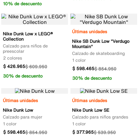
10% de descuento
Últimas unidades
Nike Dunk Low x LEGO®
Collection
Nike SB Dunk Low "Verdugo
Calzado para niños de
Mountain"
preescolar
Calzado de skateboarding
2 colores
1 color
$
426
.
965
$
609
.
950
$
598
.
465
$
854
.
950
30% de descuento
30% de descuento
Últimas unidades
Últimas unidades
Nike Dunk Low
Nike Dunk Low SE
Calzado para mujer
Calzado para niños grandes
1 color
1 color
$
598
.
465
$
377
.
965
$
854
.
950
$
539
.
950