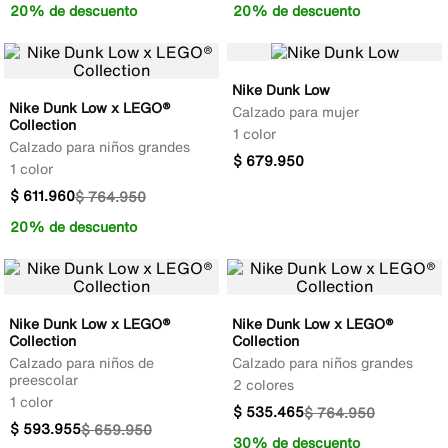
20% de descuento
20% de descuento
Nike Dunk Low
Nike Dunk Low x LEGO®
Calzado para mujer
Collection
1 color
Calzado para niños grandes
$
679
.
950
1 color
$
611
.
960
$
764
.
950
20% de descuento
Nike Dunk Low x LEGO®
Nike Dunk Low x LEGO®
Collection
Collection
Calzado para niños de
Calzado para niños grandes
preescolar
2 colores
1 color
$
535
.
465
$
764
.
950
$
593
.
955
$
659
.
950
30% de descuento