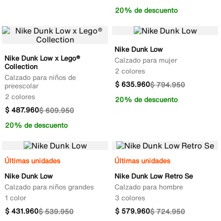
20% de descuento
Nike Dunk Low
Nike Dunk Low x Lego®
Calzado para mujer
Collection
2 colores
Calzado para niños de
$
635
.
960
$
794
.
950
preescolar
2 colores
20% de descuento
$
487
.
960
$
609
.
950
20% de descuento
Últimas unidades
Últimas unidades
Nike Dunk Low
Nike Dunk Low Retro Se
Calzado para niños grandes
Calzado para hombre
1 color
3 colores
$
431
.
960
$
579
.
960
$
539
.
950
$
724
.
950