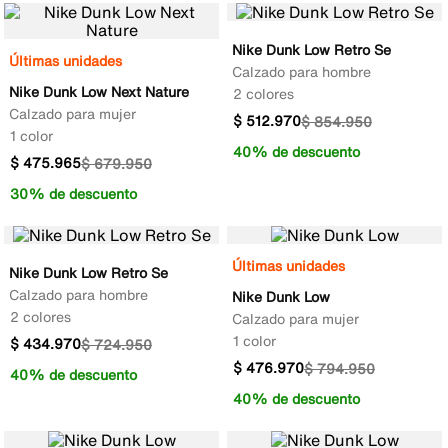
Nike Dunk Low Retro Se
Últimas unidades
Calzado para hombre
Nike Dunk Low Next Nature
2 colores
Calzado para mujer
$
512
.
970
$
854
.
950
1 color
40% de descuento
$
475
.
965
$
679
.
950
30% de descuento
Últimas unidades
Nike Dunk Low Retro Se
Calzado para hombre
Nike Dunk Low
2 colores
Calzado para mujer
1 color
$
434
.
970
$
724
.
950
$
476
.
970
$
794
.
950
40% de descuento
40% de descuento