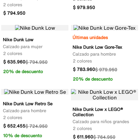
2 colores
$
979
.
950
$
794
.
950
Últimas unidades
Nike Dunk Low
Calzado para mujer
Nike Dunk Low Gore-Tex
2 colores
Calzado para hombre
2 colores
$
635
.
960
$
794
.
950
$
783
.
960
$
979
.
950
20% de descuento
20% de descuento
Nike Dunk Low Retro Se
Nike Dunk Low x LEGO®
Calzado para hombre
Collection
2 colores
Calzado para niños grandes
$
652
.
455
$
724
.
950
2 colores
10% de descuento
$
611
.
960
$
764
.
950