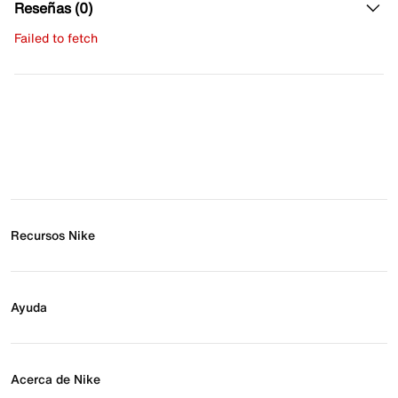
Reseñas (0)
Failed to fetch
Escribe una evaluación
No hay reseñas aún.
Recursos Nike
Buscar tienda
Regístrate para recibir correos
Ayuda
Eventos Nike
Blog
Obtener ayuda
Preguntas frecuentes
Acerca de Nike