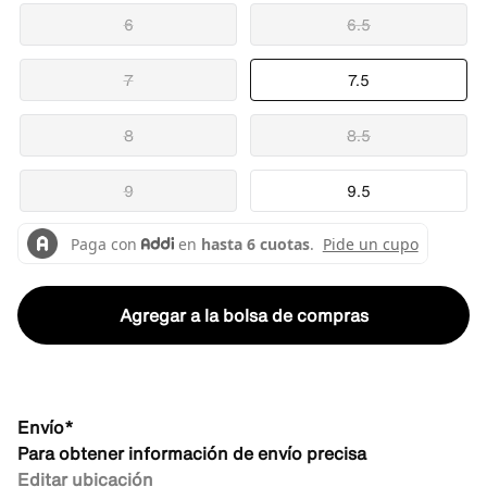
6
6.5
7
7.5
8
8.5
9
9.5
Agregar a la bolsa de compras
Envío*
Para obtener información de envío precisa
Editar ubicación