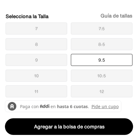
Guía de tallas
Talla
7
7.5
8
8.5
9
9.5
10
10.5
11
12
Agregar a la bolsa de compras