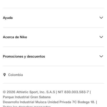
Buscar tienda
Regístrate para recibir correos
Ayuda
Eventos Nike
Blog
Obtener ayuda
Preguntas frecuentes
Acerca de Nike
Estado de pedido
Envío y entrega
Acerca de Nike
Devoluciones
Noticias
Promociones y descuentos
Opciones de pago
Inversionistas
Comunicate con nosotros
Propósito
Descuentos
Sostenibilidad
Colombia
T&C actividades comerciales
Términos y condiciones
© 2026 Athletic Sport, Inc. S.A.S | NIT 830.003.583-7 |
Parque Industrial Gran Sabana
Desarrollo Industrial Muisca Unidad Privada 7C Bodega 18. |
Todos los derechos reservados.