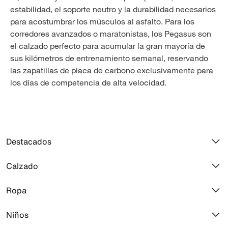
estabilidad, el soporte neutro y la durabilidad necesarios
para acostumbrar los músculos al asfalto. Para los
corredores avanzados o maratonistas, los Pegasus son
el calzado perfecto para acumular la gran mayoría de
sus kilómetros de entrenamiento semanal, reservando
las zapatillas de placa de carbono exclusivamente para
los días de competencia de alta velocidad.
Destacados
Calzado
Air Max 270
Jordan 1
Ropa
Todo el calzado
Air Force 1
Calzado Jordan
Niños
Toda la ropa
Air Max 90
Calzado correr