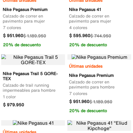
Últimas unidades
Últimas unidades
Nike Pegasus Premium
Nike Pegasus 41
Calzado de correr en
Calzado de correr en
pavimento para mujer
pavimento para mujer
7 colores
4 colores
$
951
.
960
$
595
.
960
$
1
.
189
.
950
$
744
.
950
20% de descuento
20% de descuento
Últimas unidades
Nike Pegasus Trail 5 GORE-
Nike Pegasus Premium
TEX
Calzado de correr en
Calzado de trail running
pavimento para hombre
impermeables para hombre
7 colores
1 color
$
951
.
960
$
1
.
189
.
950
$
979
.
950
20% de descuento
Últimas unidades