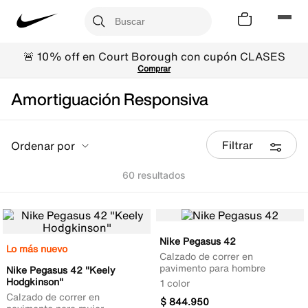
🚨 10% off en Court Borough con cupón CLASES
Comprar
Amortiguación Responsiva
Filtrar
Ordenar por
60
Nike Pegasus 42
Lo más nuevo
Calzado de correr en
pavimento para hombre
Nike Pegasus 42 "Keely
Hodgkinson"
1 color
Calzado de correr en
$
844
.
950