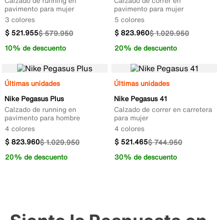
Calzado de running en
Calzado de correr en
pavimento para mujer
pavimento para mujer
3 colores
5 colores
$
521
.
955
$
823
.
960
$
579
.
950
$
1
.
029
.
950
10% de descuento
20% de descuento
Últimas unidades
Últimas unidades
Nike Pegasus Plus
Nike Pegasus 41
Calzado de running en
Calzado de correr en carretera
pavimento para hombre
para mujer
4 colores
4 colores
$
823
.
960
$
521
.
465
$
1
.
029
.
950
$
744
.
950
20% de descuento
30% de descuento