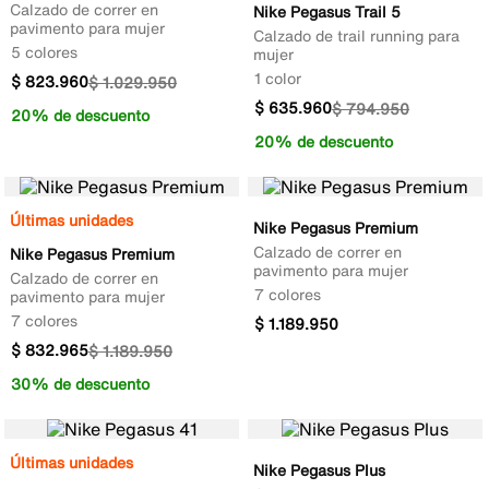
Calzado de correr en
Nike Pegasus Trail 5
pavimento para mujer
Calzado de trail running para
5 colores
mujer
1 color
$
823
.
960
$
1
.
029
.
950
$
635
.
960
$
794
.
950
20% de descuento
20% de descuento
Últimas unidades
Nike Pegasus Premium
Calzado de correr en
Nike Pegasus Premium
pavimento para mujer
Calzado de correr en
7 colores
pavimento para mujer
7 colores
$
1
.
189
.
950
$
832
.
965
$
1
.
189
.
950
30% de descuento
Últimas unidades
Nike Pegasus Plus