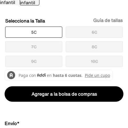
Guía de tallas
Talla
5C
6C
7C
8C
9C
10C
Agregar a la bolsa de compras
Envío*