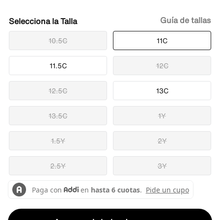
Guía de tallas
Talla
10.5C
11C
11.5C
12C
12.5C
13C
13.5C
1Y
1.5Y
2Y
2.5Y
3Y