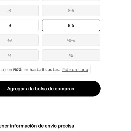
8
8.5
9
9.5
10
10.5
11
12
Agregar a la bolsa de compras
ener información de envío precisa