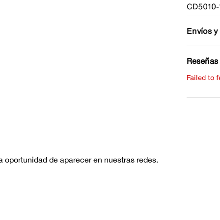
CD5010-
Envíos y
Reseñas 
Failed to 
Escribe 
No hay re