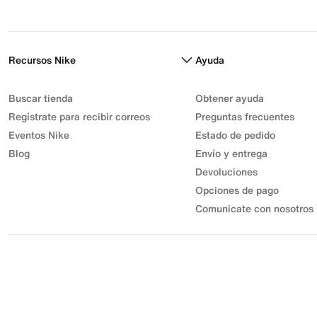
Recursos Nike
Ayuda
Buscar tienda
Obtener ayuda
Regístrate para recibir correos
Preguntas frecuentes
Eventos Nike
Estado de pedido
Blog
Envío y entrega
Devoluciones
Opciones de pago
Comunicate con nosotros
© 2026 Athletic Sport, Inc. S.A.S | NIT 830.003.583-7 | Parque
Industrial Gran Sabana
Desarrollo Industrial Muisca Unidad Privada 7C Bodega 18. |
Todos los derechos reservados.