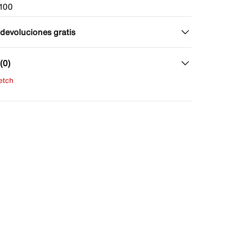
100
 devoluciones gratis
(0)
fetch
una evaluación
señas aún.