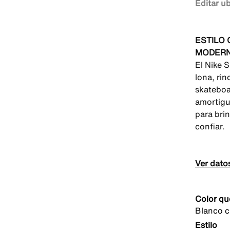
Editar u
ESTILO
MODERN
El Nike 
lona, ri
skateboa
amortigu
para bri
confiar.
Ver dato
Color qu
Blanco c
Estilo