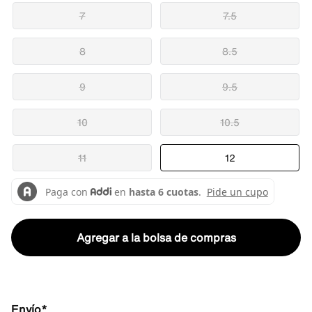
7
7.5
8
8.5
9
9.5
10
10.5
11
12
Agregar a la bolsa de compras
Envío*