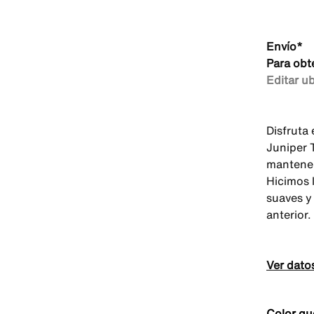
Envío*
Para obt
Editar u
Disfruta
Juniper T
mantener
Hicimos l
suaves y
anterior.
Ver dato
Color qu