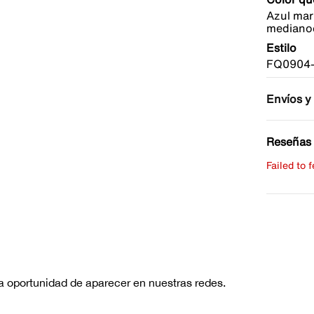
Azul mar
mediano
Estilo
FQ0904-
Envíos y
Reseñas 
Failed to 
Escribe 
No hay re