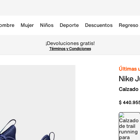
ombre
Mujer
Niños
Deporte
Descuentos
Regreso 
¡Devoluciones gratis!
Términos y Condiciones
Últimas 
Nike J
Calzado 
$
440
.
95