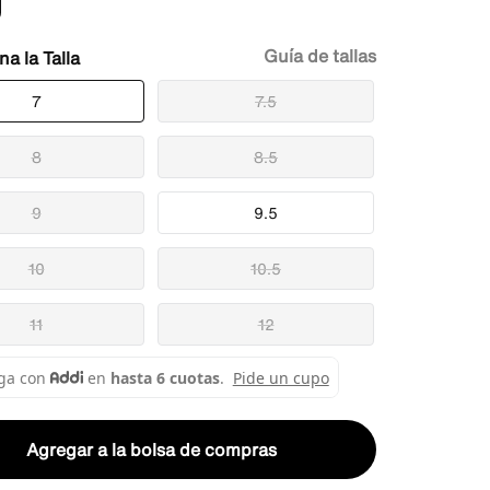
Guía de tallas
Talla
7
7.5
8
8.5
9
9.5
10
10.5
11
12
Agregar a la bolsa de compras