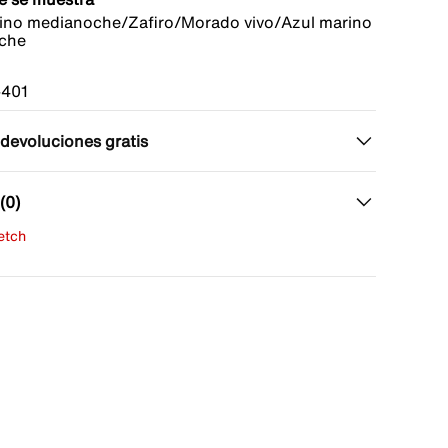
ino medianoche/Zafiro/Morado vivo/Azul marino
che
401
 devoluciones gratis
(0)
fetch
una evaluación
señas aún.