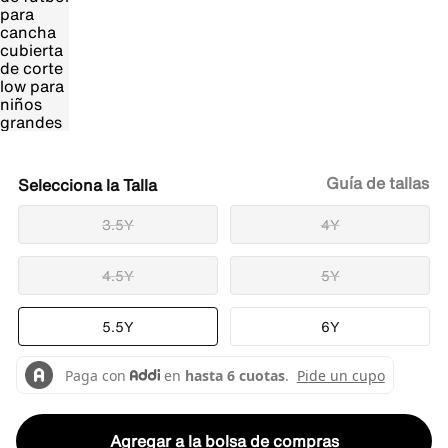
Guía de tallas
Talla
3.5Y
4Y
4.5Y
5Y
5.5Y
6Y
Agregar a la bolsa de compras