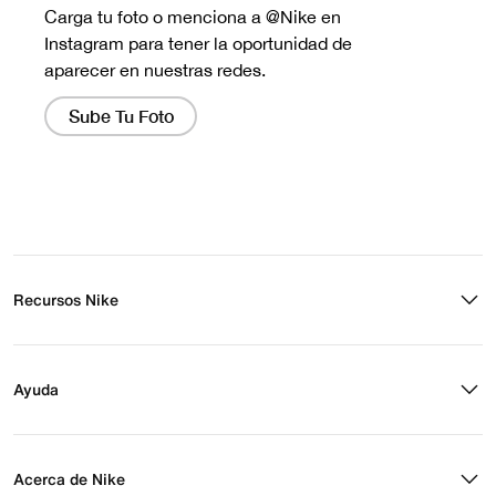
Recursos Nike
Buscar tienda
Regístrate para recibir correos
Ayuda
Eventos Nike
Blog
Obtener ayuda
Preguntas frecuentes
Acerca de Nike