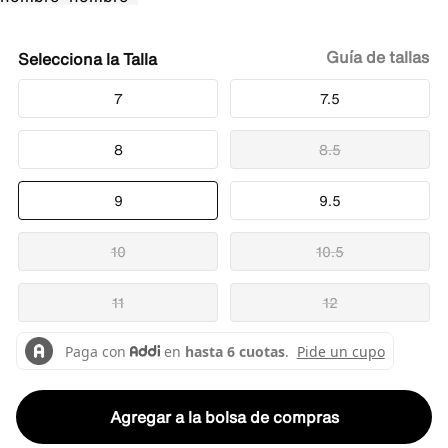
Guía de tallas
Talla
7
7.5
8
8.5
9
9.5
10
10.5
11
12
Agregar a la bolsa de compras