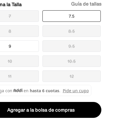
Guía de tallas
Talla
7
7.5
8
8.5
9
9.5
10
10.5
11
12
Agregar a la bolsa de compras