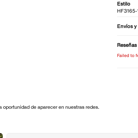
Estilo
HF3165-
Envíos y
Reseñas 
Failed to 
Escribe 
No hay re