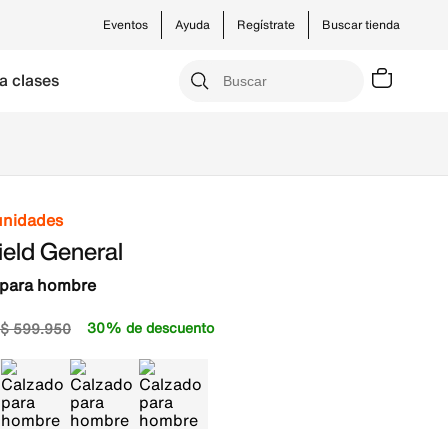
Eventos
Ayuda
Regístrate
Buscar tienda
a clases
unidades
ield General
 para hombre
30% de descuento
$
599
.
950