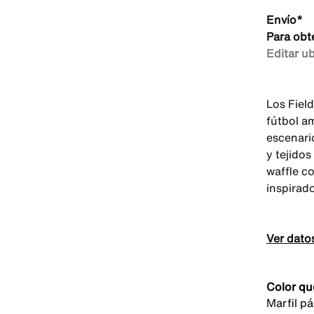
Envío*
Para obt
Editar u
Los Fiel
fútbol a
escenari
y tejido
waffle c
inspirad
Ver dato
Color qu
Marfil p