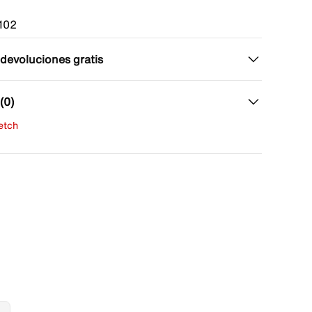
102
 devoluciones gratis
(0)
fetch
una evaluación
señas aún.