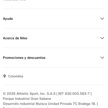
Buscar tienda
Regístrate para recibir correos
Ayuda
Eventos Nike
Blog
Obtener ayuda
Preguntas frecuentes
Acerca de Nike
Estado de pedido
Envío y entrega
Acerca de Nike
Devoluciones
Noticias
Promociones y descuentos
Opciones de pago
Inversionistas
Comunicate con nosotros
Propósito
Descuentos
Sostenibilidad
Colombia
T&C actividades comerciales
Términos y condiciones
© 2026 Athletic Sport, Inc. S.A.S | NIT 830.003.583-7 |
Parque Industrial Gran Sabana
Desarrollo Industrial Muisca Unidad Privada 7C Bodega 18. |