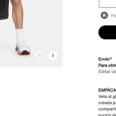
Envío*
Para obt
Editar u
EMPÁCA
Vete al 
creada p
comparti
sucios d