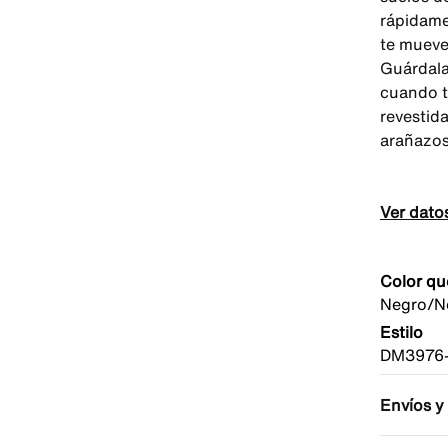
rápidamen
te mueves
Guárdala 
cuando te
revestida
arañazos
Ver dato
Color qu
Negro/N
Estilo
DM3976-
Envíos y