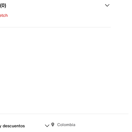
(0)
fetch
una evaluación
señas aún.
Colombia
y descuentos