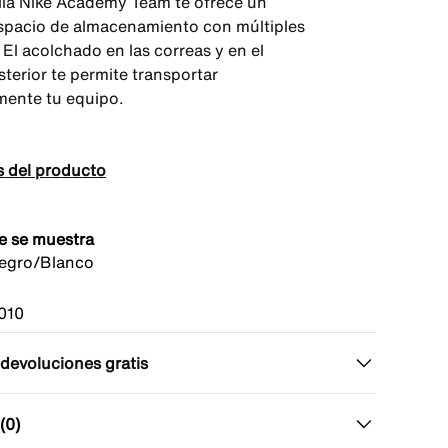
la Nike Academy Team te ofrece un
spacio de almacenamiento con múltiples
. El acolchado en las correas y en el
terior te permite transportar
ente tu equipo.
s del producto
e se muestra
egro/Blanco
010
 devoluciones gratis
(0)