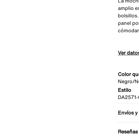
La mochi
amplio e
bolsillos
panel pos
cómodam
Ver dato
Color qu
Negro/N
Estilo
DA2571-
Envíos y
Reseñas 