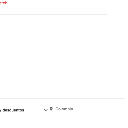
fetch
una evaluación
señas aún.
Colombia
y descuentos