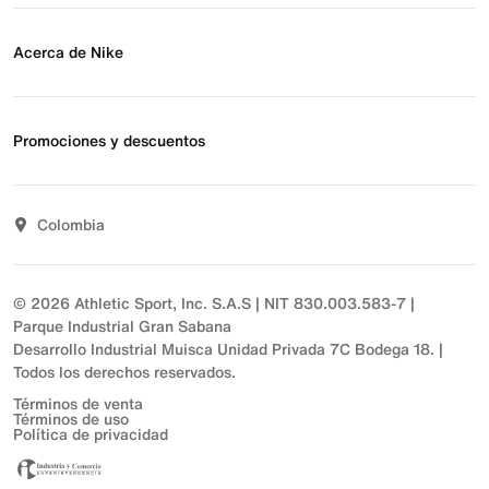
Blog
Obtener ayuda
Preguntas frecuentes
Acerca de Nike
Estado de pedido
Envío y entrega
Acerca de Nike
Devoluciones
Noticias
Promociones y descuentos
Opciones de pago
Inversionistas
Comunicate con nosotros
Propósito
Descuentos
Sostenibilidad
Colombia
T&C actividades comerciales
Términos y condiciones
© 2026 Athletic Sport, Inc. S.A.S | NIT 830.003.583-7 |
Parque Industrial Gran Sabana
Desarrollo Industrial Muisca Unidad Privada 7C Bodega 18. |
Todos los derechos reservados.
Términos de venta
Términos de uso
Política de privacidad