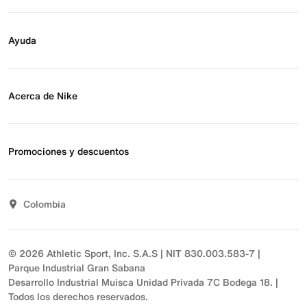
Calzado de básquetbol
Buscar tienda
Regístrate para recibir correos
Ayuda
Eventos Nike
Blog
Obtener ayuda
Preguntas frecuentes
Acerca de Nike
Estado de pedido
Envío y entrega
Acerca de Nike
Devoluciones
Noticias
Promociones y descuentos
Opciones de pago
Inversionistas
Comunicate con nosotros
Propósito
Descuentos
Sostenibilidad
Colombia
T&C actividades comerciales
Términos y condiciones
© 2026 Athletic Sport, Inc. S.A.S | NIT 830.003.583-7 |
Parque Industrial Gran Sabana
Desarrollo Industrial Muisca Unidad Privada 7C Bodega 18. |
Todos los derechos reservados.