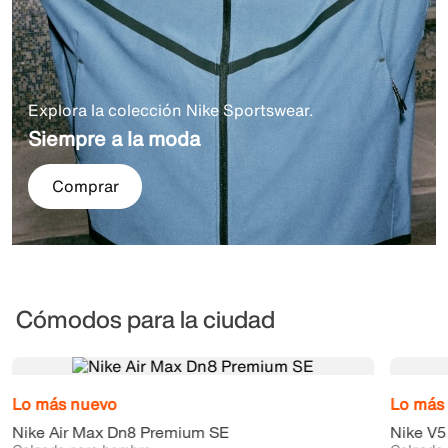
Explora la colección Nike Sportswear.
Siempre a la moda
Comprar
Cómodos para la ciudad
Lo más nuevo
Lo más
Nike Air Max Dn8 Premium SE
Nike V