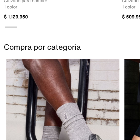
Calzado para hombre
Calzado
1 color
1 color
$
1
.
129
.
950
$
509
.
9
Compra por categoría