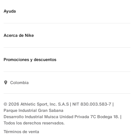
Buscar tienda
Regístrate para recibir correos
Ayuda
Eventos Nike
Blog
Obtener ayuda
Preguntas frecuentes
Acerca de Nike
Estado de pedido
Envío y entrega
Acerca de Nike
Devoluciones
Noticias
Promociones y descuentos
Opciones de pago
Inversionistas
Comunicate con nosotros
Propósito
Descuentos
Sostenibilidad
Colombia
T&C actividades comerciales
Términos y condiciones
© 2026 Athletic Sport, Inc. S.A.S | NIT 830.003.583-7 |
Parque Industrial Gran Sabana
Desarrollo Industrial Muisca Unidad Privada 7C Bodega 18. |
Todos los derechos reservados.
Términos de venta