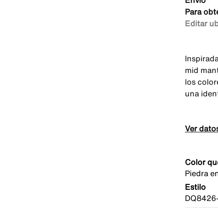
Envío*
Para obt
Editar u
Inspirada
mid mant
los color
una ident
Ver dato
Color qu
Piedra e
Estilo
DQ8426