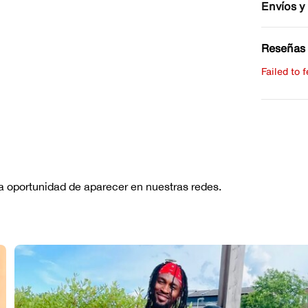
Envíos y
Reseñas 
Failed to 
Escribe 
No hay re