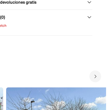
 devoluciones gratis
(0)
fetch
una evaluación
señas aún.