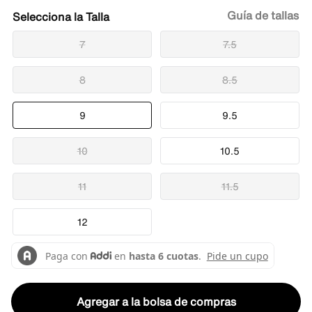
Guía de tallas
Talla
7
7.5
8
8.5
9
9.5
10
10.5
11
11.5
12
Agregar a la bolsa de compras