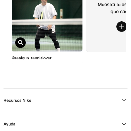
Recursos Nike
Buscar tienda
Regístrate para recibir correos
Ayuda