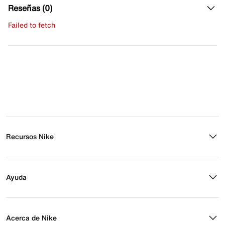
Reseñas (0)
Failed to fetch
Escribe una evaluación
No hay reseñas aún.
Recursos Nike
Buscar tienda
Regístrate para recibir correos
Ayuda
Eventos Nike
Blog
Obtener ayuda
Preguntas frecuentes
Acerca de Nike