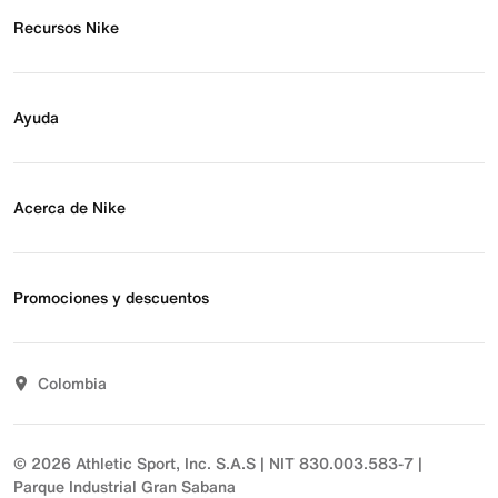
Recursos Nike
Buscar tienda
Regístrate para recibir correos
Ayuda
Eventos Nike
Blog
Obtener ayuda
Preguntas frecuentes
Acerca de Nike
Estado de pedido
Envío y entrega
Acerca de Nike
Devoluciones
Noticias
Promociones y descuentos
Opciones de pago
Inversionistas
Comunicate con nosotros
Propósito
Descuentos
Sostenibilidad
Colombia
T&C actividades comerciales
Términos y condiciones
© 2026 Athletic Sport, Inc. S.A.S | NIT 830.003.583-7 |
Parque Industrial Gran Sabana