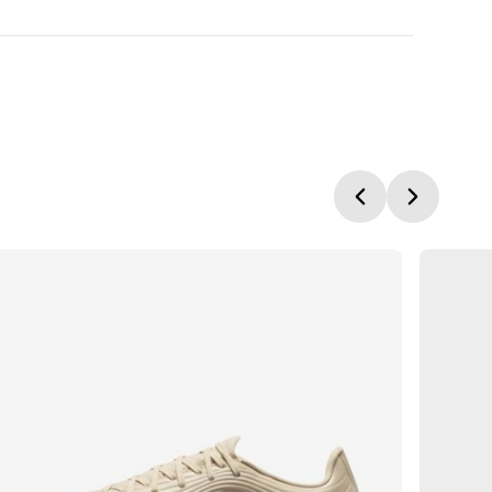
una evaluación
señas aún.