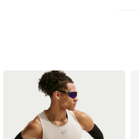
Escribe 
No hay re