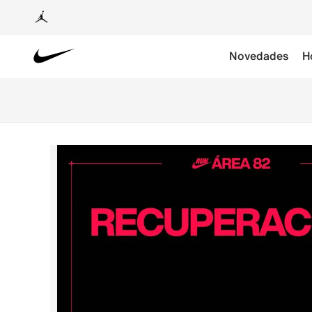
Novedades
H