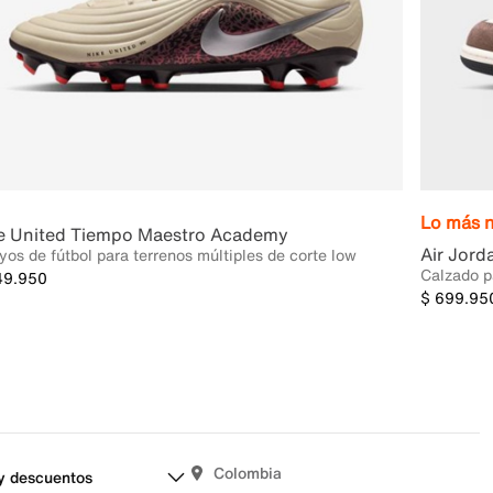
Lo más 
e United Tiempo Maestro Academy
Air Jord
os de fútbol para terrenos múltiples de corte low
Calzado p
49.950
$ 699.95
Colombia
y descuentos