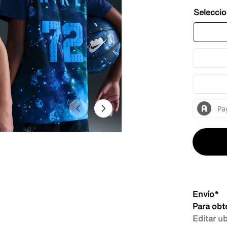
Envío*
Para obt
Editar u