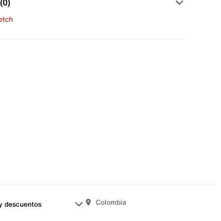
(0)
fetch
una evaluación
señas aún.
Colombia
y descuentos