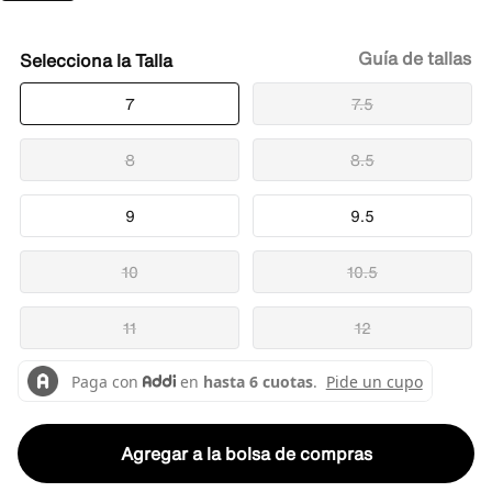
Guía de tallas
Talla
7
7.5
8
8.5
9
9.5
10
10.5
11
12
Agregar a la bolsa de compras