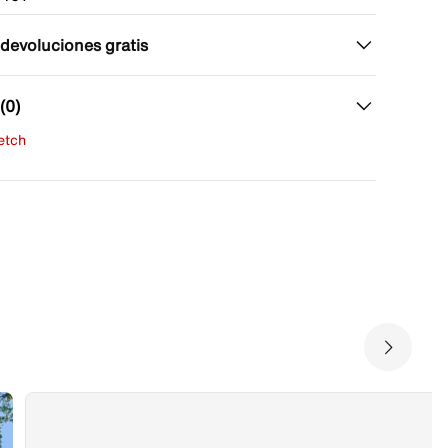
 devoluciones gratis
(0)
fetch
una evaluación
señas aún.