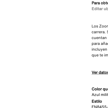
Para obt
Editar u
Los Zoom
carrera.
cuentan
para aña
incluyen
que te im
Ver dato
Color qu
Azul mil
Estilo
FN8455-