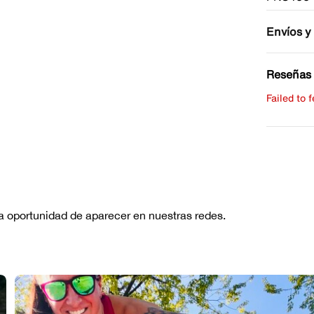
Envíos y
Reseñas 
Failed to 
Escribe 
No hay re