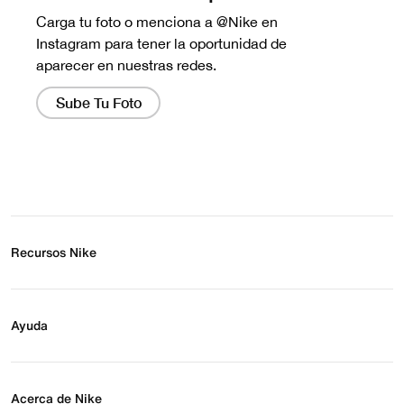
Recursos Nike
Buscar tienda
Regístrate para recibir correos
Ayuda
Eventos Nike
Blog
Obtener ayuda
Preguntas frecuentes
Acerca de Nike