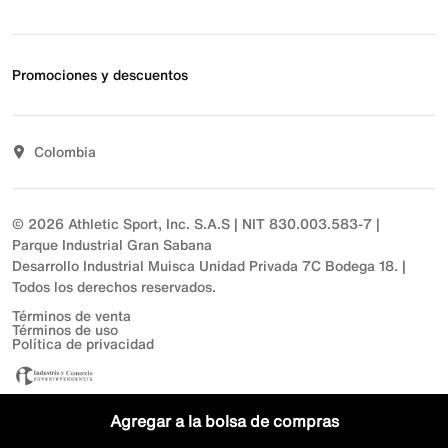
Estado de pedido
Envío y entrega
Acerca de Nike
Devoluciones
Noticias
Promociones y descuentos
Opciones de pago
Inversionistas
Comunicate con nosotros
Propósito
Descuentos
Sostenibilidad
Colombia
T&C actividades comerciales
Términos y condiciones
© 2026 Athletic Sport, Inc. S.A.S | NIT 830.003.583-7 |
Parque Industrial Gran Sabana
Desarrollo Industrial Muisca Unidad Privada 7C Bodega 18. |
Todos los derechos reservados.
Términos de venta
Términos de uso
Política de privacidad
Agregar a la bolsa de compras