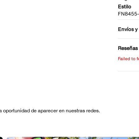
Estilo
FN8455-
Envíos y
Reseñas 
Failed to 
Escribe 
No hay re