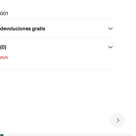
001
 devoluciones gratis
(0)
fetch
una evaluación
señas aún.