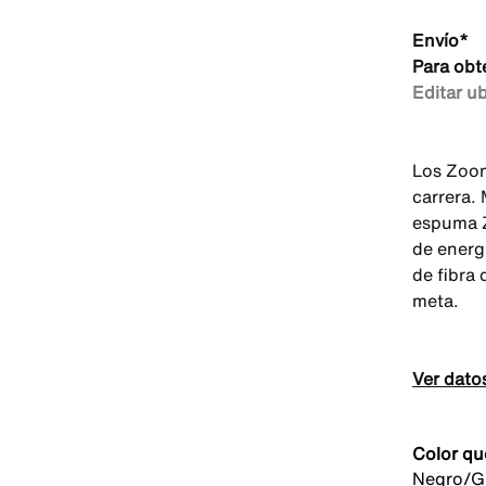
Envío*
Para obt
Editar u
Los Zoom
carrera.
espuma 
de energ
de fibra 
meta.
Ver dato
Color qu
Negro/Gr