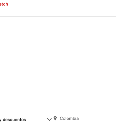
fetch
una evaluación
señas aún.
Colombia
y descuentos