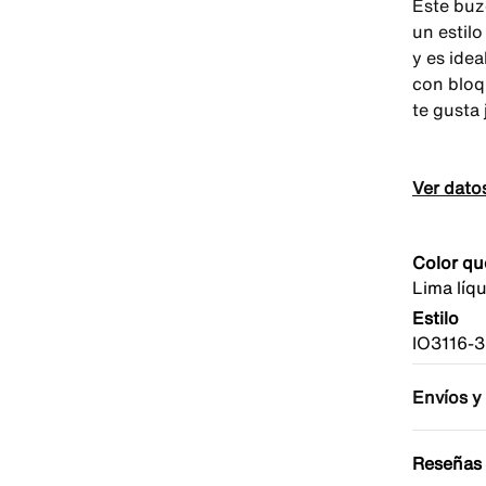
Este buz
un estil
y es ide
con bloq
te gusta 
Ver dato
Color qu
Lima líq
Estilo
IO3116-
Envíos y
Reseñas 