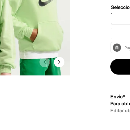
Envío*
Para obt
Editar u