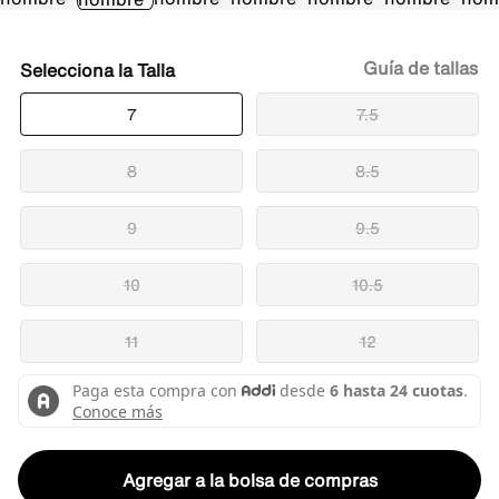
Guía de tallas
Talla
7
7.5
8
8.5
9
9.5
10
10.5
11
12
Agregar a la bolsa de compras